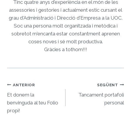
Tinc quatre anys d'experiència en el món de les
assessories i gestories i actualment estic cursant el
grau d'Administració i Direcció d'Empresa a la UOC.
Soc una persona molt organitzada i metòdica i
sobretot m'encanta estar constantment aprenen
coses noves i sé molt productiva.
Gràcies a tothom!!!
Navegació
ANTERIOR
SEGÜENT
d'entrades
Et donem la
Tancament portafoli
benvinguda al teu Folio
personal
propi!