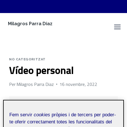
Vés
Milagros Parra Diaz
al
Espai Personal
contingut
NO CATEGORITZAT
Vídeo personal
Per
Milagros Parra Diaz
16 novembre, 2022
Públic
Fem servir
cookies
pròpies i de tercers per poder-
te oferir correctament totes les funcionalitats del
R