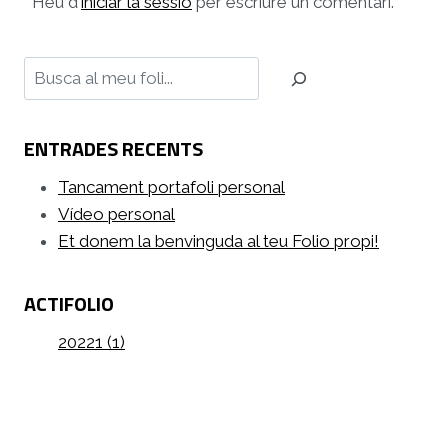
Heu d'
iniciar la sessió
per escriure un comentari.
Cerca
ENTRADES RECENTS
Tancament portafoli personal
Vídeo personal
Et donem la benvinguda al teu Folio propi!
ACTIFOLIO
20221 (1)