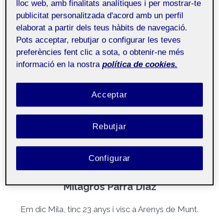
lloc web, amb finalitats analítiques i per mostrar-te
e
publicitat personalitzada d'acord amb un perfil
p
elaborat a partir dels teus hàbits de navegació.
r
Pots acceptar, rebutjar o configurar les teves
o
preferències fent clic a sota, o obtenir-ne més
d
informació en la nostra
política de cookies.
u
c
00:00
00:49
Acceptar
t
o
r
Rebutjar
d
e
Configurar
v
í
Milagros Parra Diaz
d
e
Em dic Mila, tinc 23 anys i visc a Arenys de Munt.
o